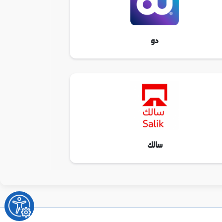
دو
سالك